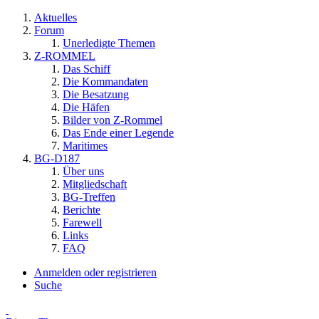
Aktuelles
Forum
Unerledigte Themen
Z-ROMMEL
Das Schiff
Die Kommandaten
Die Besatzung
Die Häfen
Bilder von Z-Rommel
Das Ende einer Legende
Maritimes
BG-D187
Über uns
Mitgliedschaft
BG-Treffen
Berichte
Farewell
Links
FAQ
Anmelden oder registrieren
Suche