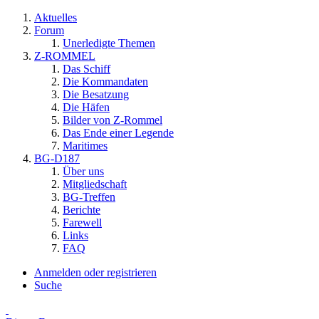
Aktuelles
Forum
Unerledigte Themen
Z-ROMMEL
Das Schiff
Die Kommandaten
Die Besatzung
Die Häfen
Bilder von Z-Rommel
Das Ende einer Legende
Maritimes
BG-D187
Über uns
Mitgliedschaft
BG-Treffen
Berichte
Farewell
Links
FAQ
Anmelden oder registrieren
Suche