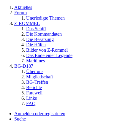
Aktuelles
Forum
Unerledigte Themen
Z-ROMMEL
Das Schiff
Die Kommandaten
Die Besatzung
Die Häfen
Bilder von Z-Rommel
Das Ende einer Legende
Maritimes
BG-D187
Über uns
Mitgliedschaft
BG-Treffen
Berichte
Farewell
Links
FAQ
Anmelden oder registrieren
Suche