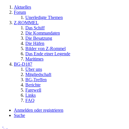
Aktuelles
Forum
Unerledigte Themen
Z-ROMMEL
Das Schiff
Die Kommandaten
Die Besatzung
Die Häfen
Bilder von Z-Rommel
Das Ende einer Legende
Maritimes
BG-D187
Über uns
Mitgliedschaft
BG-Treffen
Berichte
Farewell
Links
FAQ
Anmelden oder registrieren
Suche