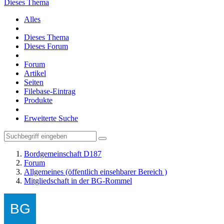
Dieses Thema
Alles
Dieses Thema
Dieses Forum
Forum
Artikel
Seiten
Filebase-Eintrag
Produkte
Erweiterte Suche
Bordgemeinschaft D187
Forum
Allgemeines (öffentlich einsehbarer Bereich )
Mitgliedschaft in der BG-Rommel