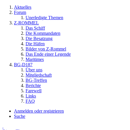
Aktuelles
Forum
Unerledigte Themen
Z-ROMMEL
Das Schiff
Die Kommandaten
Die Besatzung
Die Häfen
Bilder von Z-Rommel
Das Ende einer Legende
Maritimes
BG-D187
Über uns
Mitgliedschaft
BG-Treffen
Berichte
Farewell
Links
FAQ
Anmelden oder registrieren
Suche