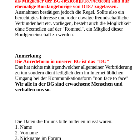
als Mitglieder der BG-[lexicon]D187[/lexicon] sind nur
ehemalige Bordangehörige von D187 zugelassen.
Ausnahmen bestätigen jedoch die Regel. Sollte also ein
berechtigtes Interesse und /oder etwaige freundschaftliche
Verbundenheit etc. vorliegen, besteht auch die Möglichkeit
ohne Seemeilen auf der "Rommel", ein Mitglied dieser
Bordgemeinschaft zu werden.
Anmerkung
Die Anredeform in unserer BG ist das "DU"
Das hat nichts mit irgendwelcher allgemeiner Verbrüderung
zu tun sondern dient lediglich dem im Internet üblichen
Umgang bei der Kommunikationsform "non face to face"
Wir alle in der BG sind erwachsene Menschen und
verhalten uns so.
Die Daten die Ihr uns bitte mitteilen müsst wären:
1. Name
2. Vorname
3. Nickname im Forum