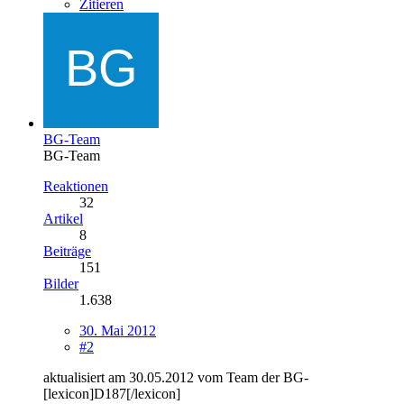
Zitieren
BG-Team
BG-Team
Reaktionen
32
Artikel
8
Beiträge
151
Bilder
1.638
30. Mai 2012
#2
aktualisiert am 30.05.2012 vom Team der BG-
[lexicon]D187[/lexicon]