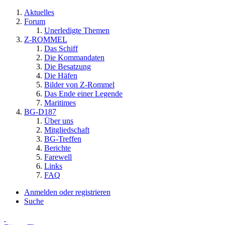
Aktuelles
Forum
Unerledigte Themen
Z-ROMMEL
Das Schiff
Die Kommandaten
Die Besatzung
Die Häfen
Bilder von Z-Rommel
Das Ende einer Legende
Maritimes
BG-D187
Über uns
Mitgliedschaft
BG-Treffen
Berichte
Farewell
Links
FAQ
Anmelden oder registrieren
Suche